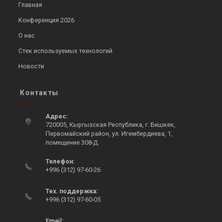
Главная
Конференция 2026
О нас
Стек используемых технологий
Новости
Контакты
Адрес:
720005, Кыргызская Республика, г. Бишкек,
Первомайский район, ул. Игембердиева, 1,
помещение 308-Д
Opens
Телефон:
in
+996 (312) 97-60-26
a
Opens
new
in
Тех. поддержка:
tab
your
+996 (312) 97-60-05
Opens
application
in
Email: